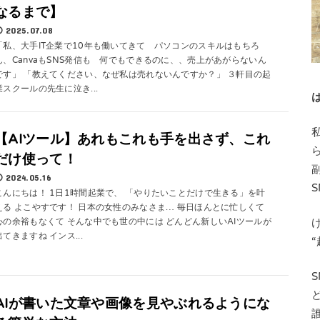
なるまで】
2025.07.08
「私、大手IT企業で10年も働いてきて パソコンのスキルはもちろ
ん、CanvaもSNS発信も 何でもできるのに、、売上があがらないん
です」 「教えてください、なぜ私は売れないんですか？」 ３軒目の起
業スクールの先生に泣き...
【AIツール】あれもこれも手を出さず、これ
だけ使って！
2024.05.16
こんにちは！ 1日1時間起業で、 「やりたいことだけで生きる」を叶
える よこやすです！ 日本の女性のみなさま… 毎日ほんとに忙しくて
心の余裕もなくて そんな中でも世の中には どんどん新しいAIツールが
出てきますね インス...
AIが書いた文章や画像を見やぶれるようにな