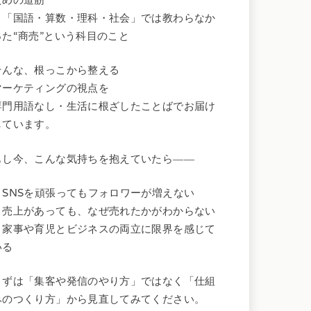
ための道筋
・「国語・算数・理科・社会」では教わらなか
った“商売”という科目のこと
そんな、根っこから整える
マーケティングの視点を
専門用語なし・生活に根ざしたことばでお届け
しています。
もし今、こんな気持ちを抱えていたら――
・SNSを頑張ってもフォロワーが増えない
・売上があっても、なぜ売れたかがわからない
・家事や育児とビジネスの両立に限界を感じて
いる
まずは「集客や発信のやり方」ではなく「仕組
みのつくり方」から見直してみてください。